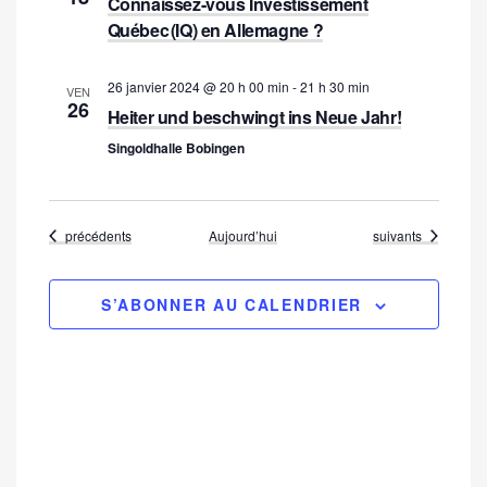
v
Connaissez-vous Investissement
i
è
Québec (IQ) en Allemagne ?
g
n
e
a
26 janvier 2024 @ 20 h 00 min
-
21 h 30 min
VEN
26
m
Heiter und beschwingt ins Neue Jahr!
t
e
Singoldhalle Bobingen
i
n
t
o
n
Évènements
Évènements
précédents
Aujourd’hui
suivants
d
e
S’ABONNER AU CALENDRIER
v
u
e
s