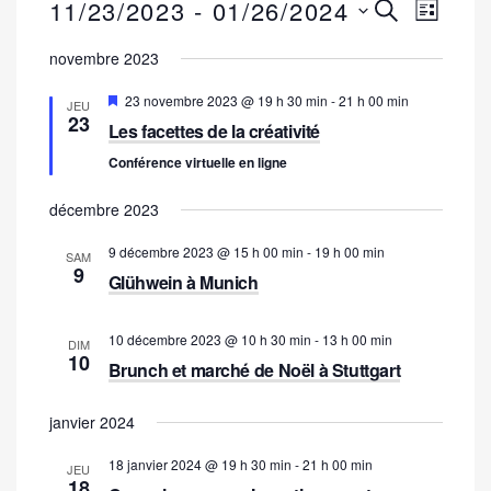
R
N
11/23/2023
 - 
01/26/2024
RECHERCH
LISTE
a
e
Sélectionnez
novembre 2023
v
une
c
date.
i
Mis
23 novembre 2023 @ 19 h 30 min
-
21 h 00 min
JEU
h
g
en
23
Les facettes de la créativité
avant
a
e
Conférence virtuelle en ligne
t
r
i
décembre 2023
c
o
9 décembre 2023 @ 15 h 00 min
-
19 h 00 min
h
n
SAM
9
Glühwein à Munich
d
e
e
e
10 décembre 2023 @ 10 h 30 min
-
13 h 00 min
v
DIM
10
t
Brunch et marché de Noël à Stuttgart
u
n
e
janvier 2024
s
a
É
18 janvier 2024 @ 19 h 30 min
-
21 h 00 min
v
JEU
18