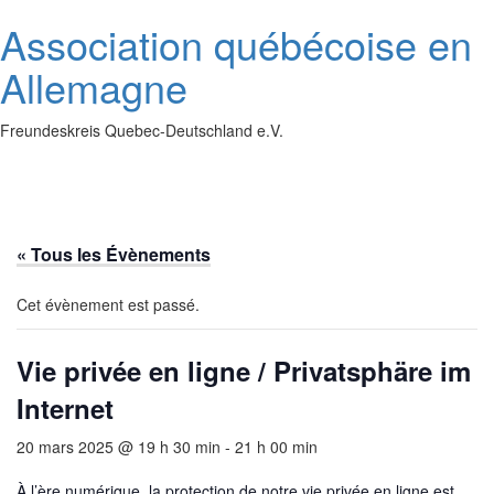
Association québécoise en
Allemagne
Freundeskreis Quebec-Deutschland e.V.
Toggl
naviga
« Tous les Évènements
Cet évènement est passé.
Vie privée en ligne / Privatsphäre im
Internet
20 mars 2025 @ 19 h 30 min
-
21 h 00 min
À l’ère numérique, la protection de notre vie privée en ligne est