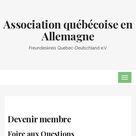
Association québécoise en
Allemagne
Freundeskreis Quebec-Deutschland e.V.
TOG
NAVI
Devenir membre
Foire aux Questions