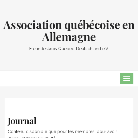
Association québécoise en
Allemagne
Freundeskreis Quebec-Deutschland e.V.
TOG
NAVI
Journal
Contenu disponible que pour les membres, pour avoir
accès,
connectez-vous!