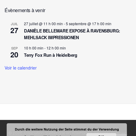
Évènements à venir
27 juillet @ 11 h 00 min
-
5 septembre @ 17 h 00 min
JUIL
27
DANIÈLE BELLEMARE EXPOSE À RAVENSBURG:
MEHLSACK IMPRESSIONEN
10 h 00 min
-
12 h 00 min
SEP
20
Terry Fox Run à Heidelberg
Voir le calendrier
Durch die weitere Nutzung der Seite stimmst du der Verwendung
© 2026 Association québécoise en Allemagne. All rights reserved.