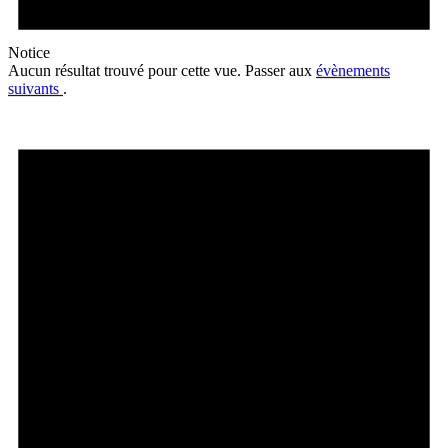
Notice
Aucun résultat trouvé pour cette vue. Passer aux
évènements
suivants
.