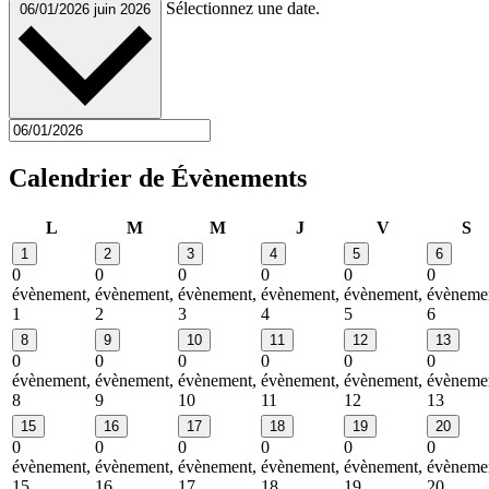
Sélectionnez une date.
06/01/2026
juin 2026
Calendrier de Évènements
lundi
mardi
mercredi
jeudi
vendredi
sa
L
M
M
J
V
S
1
2
3
4
5
6
0
0
0
0
0
0
évènement,
évènement,
évènement,
évènement,
évènement,
évèneme
1
2
3
4
5
6
8
9
10
11
12
13
0
0
0
0
0
0
évènement,
évènement,
évènement,
évènement,
évènement,
évèneme
8
9
10
11
12
13
15
16
17
18
19
20
0
0
0
0
0
0
évènement,
évènement,
évènement,
évènement,
évènement,
évèneme
15
16
17
18
19
20