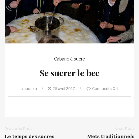
Cabane à sucre
Se sucrer le bec
claudiem
/
25 avril 2017
/
Comments Off
Post
Previous Post
Next Post
Le temps des sucres
Mets traditionnels